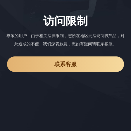
访问限制
尊敬的用户，由于相关法律限制，您所在地区无法访问J9产品，对
此造成的不便，我们深表歉意，您如有疑问请联系客服。
联系客服